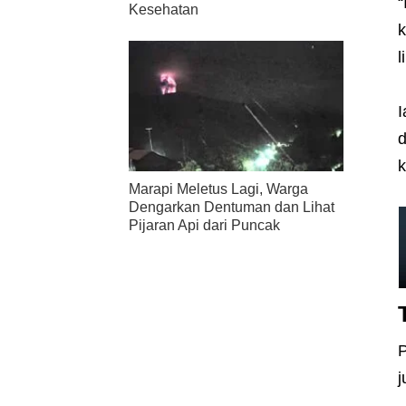
“
Kesehatan
k
l
I
d
k
Marapi Meletus Lagi, Warga
Dengarkan Dentuman dan Lihat
Pijaran Api dari Puncak
P
j