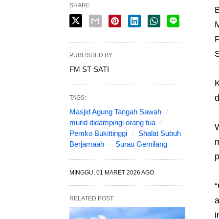
SHARE
B
M
P
S
PUBLISHED BY
FM ST SATI
K
d
TAGS:
Masjid Agung Tangah Sawah
murid didampingi orang tua
W
Pemko Bukittinggi
Shalat Subuh
m
Berjamaah
Surau Gemilang
p
MINGGU, 01 MARET 2026 AGO
“
RELATED POST
a
i