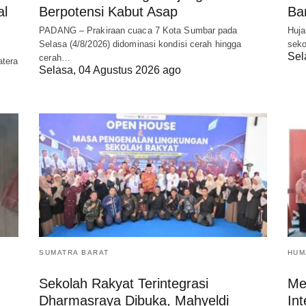
al
Berpotensi Kabut Asap
Ba
PADANG – Prakiraan cuaca 7 Kota Sumbar pada
Huja
Selasa (4/8/2026) didominasi kondisi cerah hingga
seko
Sel
cerah…
tera
Selasa, 04 Agustus 2026 ago
SUMATRA BARAT
HUM
Sekolah Rakyat Terintegrasi
Me
Dharmasraya Dibuka, Mahyeldi
Int