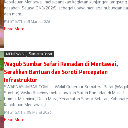
Kepulauan Mentawai, melaksanakan kegiatan kunjungan langsung
nasabah, Selasa (31/3/2026), sebagai upaya menjaga hubungan ba
dan mem...
FM ST SATI
31 Maret 2026
Read More
MENTAWAI
Sumatra Barat
Wagub Sumbar Safari Ramadan di Mentawai,
Serahkan Bantuan dan Soroti Percepatan
Infrastruktur
SWARNASUMBAR.COM — Wakil Gubernur Sumatera Barat (Wagu
Sumbar) Vasko Ruseimy melaksanakan Safari Ramadan di Masjid
Ummul Mukminin, Desa Mara, Kecamatan Sipora Selatan, Kabupat
Kepulauan Mentawai, J...
FM ST SATI
08 Maret 2026
Read More