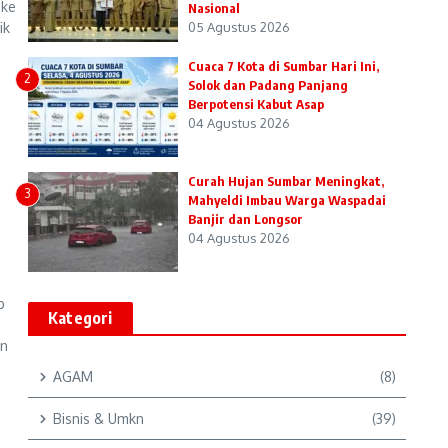
 ke
Nasional
ik
05 Agustus 2026
Cuaca 7 Kota di Sumbar Hari Ini,
2
Solok dan Padang Panjang
Berpotensi Kabut Asap
04 Agustus 2026
Curah Hujan Sumbar Meningkat,
3
Mahyeldi Imbau Warga Waspadai
Banjir dan Longsor
04 Agustus 2026
b
Kategori
en
AGAM
(8)
Bisnis & Umkn
(39)