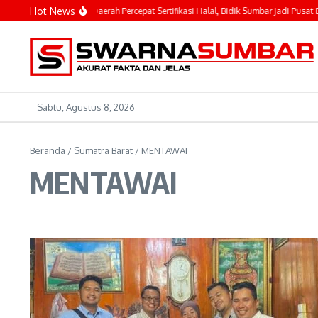
Lewati ke konten
Hot News
ahyeldi Ajak Kepala Daerah Percepat Sertifikasi Halal, Bidik Sumbar Jadi Pusat Ek
Sabtu, Agustus 8, 2026
Beranda
/
Sumatra Barat
/
MENTAWAI
MENTAWAI