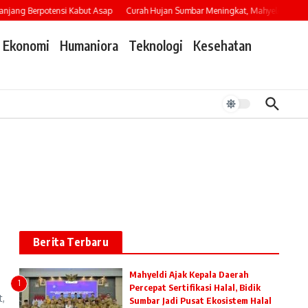
jang Berpotensi Kabut Asap
Curah Hujan Sumbar Meningkat, Mahyeldi Imbau W
Ekonomi
Humaniora
Teknologi
Kesehatan
Berita Terbaru
Mahyeldi Ajak Kepala Daerah
1
Percepat Sertifikasi Halal, Bidik
,
Sumbar Jadi Pusat Ekosistem Halal