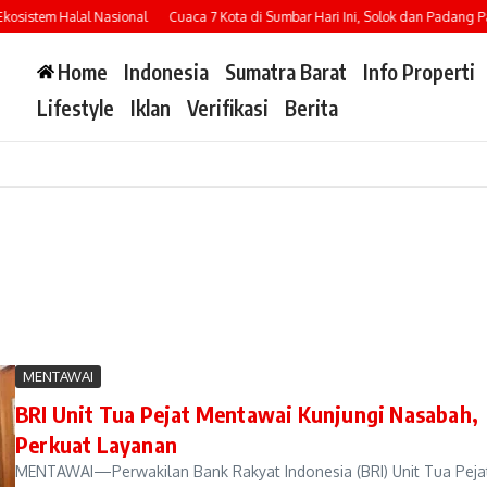
osistem Halal Nasional
Cuaca 7 Kota di Sumbar Hari Ini, Solok dan Padang Pan
Home
Indonesia
Sumatra Barat
Info Properti
Lifestyle
Iklan
Verifikasi
Berita
MENTAWAI
BRI Unit Tua Pejat Mentawai Kunjungi Nasabah,
Perkuat Layanan
MENTAWAI—Perwakilan Bank Rakyat Indonesia (BRI) Unit Tua Pejat