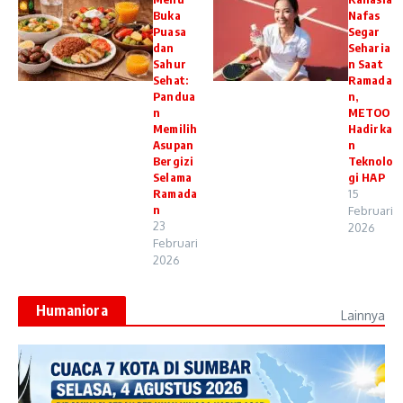
Buka
Nafas
Puasa
Segar
dan
Seharia
Sahur
n Saat
Sehat:
Ramada
Pandua
n,
n
METOO
Memilih
Hadirka
Asupan
n
Bergizi
Teknolo
Selama
gi HAP
Ramada
15
n
Februari
23
2026
Februari
2026
Humaniora
Lainnya