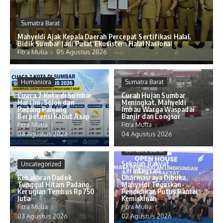
Sumatra Barat
Mahyeldi Ajak Kepala Daerah Percepat Sertifikasi Halal,
Bidik Sumbar Jadi Pusat Ekosistem Halal Nasional
Fitra Mulia
05 Agustus 2026
Humaniora
Sumatra Barat
Cuaca 7 Kota di Sumbar
Curah Hujan Sumbar
Hari Ini, Solok dan
Meningkat, Mahyeldi
Padang Panjang
Imbau Warga Waspadai
Berpotensi Kabut Asap
Banjir dan Longsor
Fitra Mulia
Fitra Mulia
04 Agustus 2026
04 Agustus 2026
Sumatra Barat
Sekolah Rakyat
Uncategorized
Terintegrasi
Kebakaran Dadok
Dharmasraya Dibuka,
Tunggul Hitam Padang,
Mahyeldi Tegaskan
Kerugian Tembus Rp750
Pendidikan Putus Rantai
Juta
Kemiskinan
Fitra Mulia
Fitra Mulia
03 Agustus 2026
02 Agustus 2026