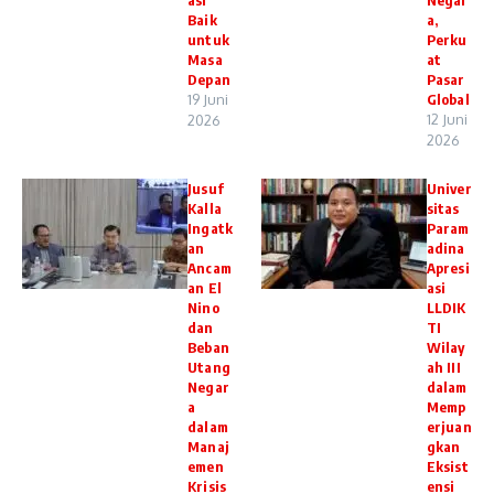
Baik
a,
untuk
Perku
Masa
at
Depan
Pasar
19 Juni
Global
12 Juni
2026
2026
Jusuf
Univer
Kalla
sitas
Ingatk
Param
an
adina
Ancam
Apresi
an El
asi
Nino
LLDIK
dan
TI
Beban
Wilay
Utang
ah III
Negar
dalam
a
Memp
dalam
erjuan
Manaj
gkan
emen
Eksist
Krisis
ensi