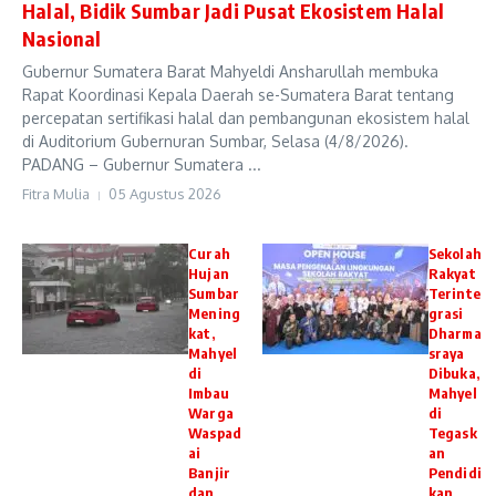
Halal, Bidik Sumbar Jadi Pusat Ekosistem Halal
Nasional
Gubernur Sumatera Barat Mahyeldi Ansharullah membuka
Rapat Koordinasi Kepala Daerah se-Sumatera Barat tentang
percepatan sertifikasi halal dan pembangunan ekosistem halal
di Auditorium Gubernuran Sumbar, Selasa (4/8/2026).
PADANG – Gubernur Sumatera ...
Fitra Mulia
05 Agustus 2026
Curah
Sekolah
Hujan
Rakyat
Sumbar
Terinte
Mening
grasi
kat,
Dharma
Mahyel
sraya
di
Dibuka,
Imbau
Mahyel
Warga
di
Waspad
Tegask
ai
an
Banjir
Pendidi
dan
kan