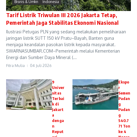
Bisnis & Umkn
Indonesia
Tarif Listrik Triwulan III 2026 Jakarta Tetap,
Pemerintah Jaga Stabilitas Ekonomi Nasional
Ilustrasi Petugas PLN yang sedang melakukan pemeliharaan
jaringan listrik SUTT 150 kV Pratu–Bayah, Banten guna
menjaga keandalan pasokan listrik kepada masyarakat.
SWARNASUMBAR.COM–Pemerintah melalui Kementerian
Energi dan Sumber Daya Mineral (...
Fitra Mulia
04 Juli 2026
9
Ekspo
Univer
r
sitas
Semen
Terbai
Padan
k di
g
Jakart
Padan
a
g
denga
540.7
n
71 Ton
Reput
ke 4
asi
Negar