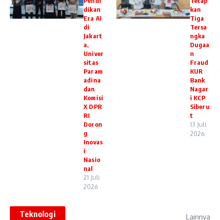
Pendi
Tetap
dikan
kan
Era AI
Tiga
di
Tersa
Jakart
ngka
a,
Dugaa
Univer
n
sitas
Fraud
Param
KUR
adina
Bank
dan
Nagar
Komisi
i KCP
X DPR
Siberu
RI
t
Doron
13 Juli
g
2026
Inovas
i
Nasio
nal
21 Juli
2026
Teknologi
Lainnya