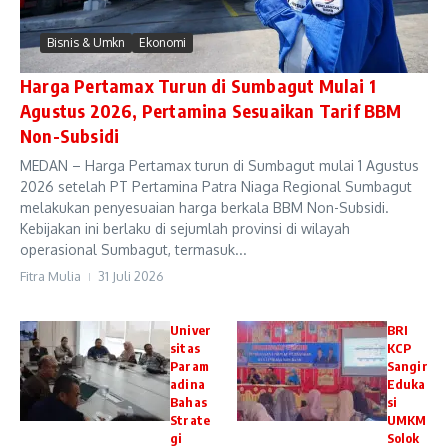
Bisnis & Umkn
Ekonomi
Harga Pertamax Turun di Sumbagut Mulai 1
Agustus 2026, Pertamina Sesuaikan Tarif BBM
Non-Subsidi
MEDAN – Harga Pertamax turun di Sumbagut mulai 1 Agustus
2026 setelah PT Pertamina Patra Niaga Regional Sumbagut
melakukan penyesuaian harga berkala BBM Non-Subsidi.
Kebijakan ini berlaku di sejumlah provinsi di wilayah
operasional Sumbagut, termasuk...
Fitra Mulia
31 Juli 2026
Univer
BRI
sitas
KCP
Param
Sangir
adina
Eduka
Bahas
si
Strate
UMKM
gi
Solok