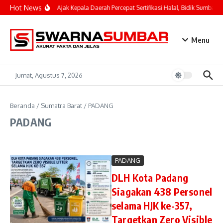
Lewati ke konten
Hot News
Mahyeldi Ajak Kepala Daerah Percepat Sertifikasi Halal, Bidik Sumbar Ja
Menu
Jumat, Agustus 7, 2026
Beranda
/
Sumatra Barat
/
PADANG
PADANG
PADANG
DLH Kota Padang
Siagakan 438 Personel
selama HJK ke-357,
Targetkan Zero Visible