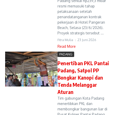
Padang senilai Rp239,3 miliar
resmi memasuki tahap
pelaksanaan setelah
penandatanganan kontrak
pekerjaan di Hotel Pangeran
Beach, Selasa (23/6/2026).
Proyek strategis tersebut ...
Fitra Mulia
23 Juni 2026
Read More
PADANG
Penertiban PKL Pantai
Padang, Satpol PP
Bongkar Kanopi dan
Tenda Melanggar
Aturan
Tim gabungan Kota Padang
menertibkan PKL dan
membongkar bangunan liar di
Pusat Kuliner Pantai Padang,