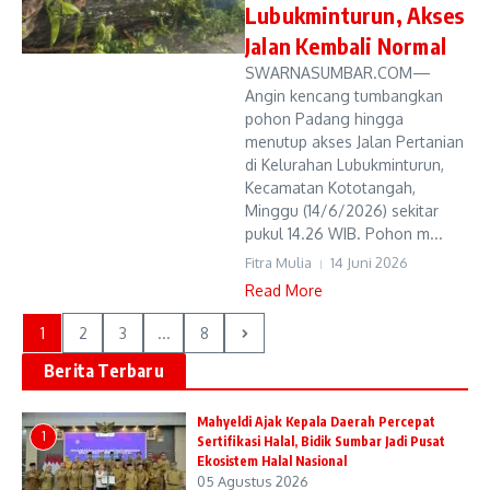
Lubukminturun, Akses
Jalan Kembali Normal
SWARNASUMBAR.COM—
Angin kencang tumbangkan
pohon Padang hingga
menutup akses Jalan Pertanian
di Kelurahan Lubukminturun,
Kecamatan Kototangah,
Minggu (14/6/2026) sekitar
pukul 14.26 WIB. Pohon m...
Fitra Mulia
14 Juni 2026
Read More
1
2
3
...
8
Berita Terbaru
Mahyeldi Ajak Kepala Daerah Percepat
1
Sertifikasi Halal, Bidik Sumbar Jadi Pusat
Ekosistem Halal Nasional
05 Agustus 2026