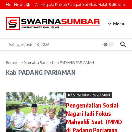
Lewati ke konten
Hot News
Mahyeldi Ajak Kepala Daerah Percepat Sertifikasi Halal, Bidik Sumbar 
Menu
Sabtu, Agustus 8, 2026
Beranda
/
Sumatra Barat
/
Kab PADANG PARIAMAN
Kab PADANG PARIAMAN
Kab PADANG PARIAMAN
Pengendalian Sosial
Nagari Jadi Fokus
Mahyeldi Saat TMMD
di Padang Pariaman