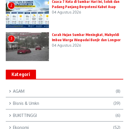
Cuaca 7 Kota di Sumbar Hari Ini, Solok dan
2
Padang Panjang Berpotensi Kabut Asap
04 Agustus 2026
Curah Hujan Sumbar Meningkat, Mahyeldi
3
Imbau Warga Waspadai Banjir dan Longsor
04 Agustus 2026
Kategori
AGAM
(8)
Bisnis & Umkn
(39)
BUKITTINGGI
(6)
Ekonomi
(52)