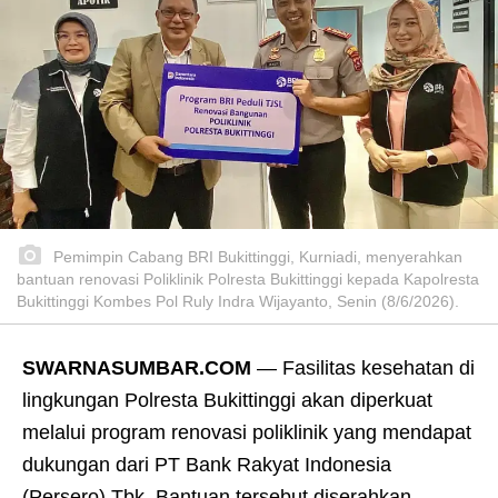
Pemimpin Cabang BRI Bukittinggi, Kurniadi, menyerahkan
bantuan renovasi Poliklinik Polresta Bukittinggi kepada Kapolresta
Bukittinggi Kombes Pol Ruly Indra Wijayanto, Senin (8/6/2026).
SWARNASUMBAR.COM
— Fasilitas kesehatan di
lingkungan Polresta Bukittinggi akan diperkuat
melalui program renovasi poliklinik yang mendapat
dukungan dari PT Bank Rakyat Indonesia
(Persero) Tbk. Bantuan tersebut diserahkan