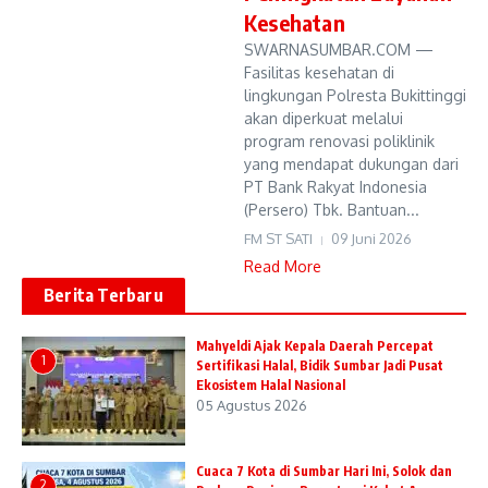
Kesehatan
SWARNASUMBAR.COM —
Fasilitas kesehatan di
lingkungan Polresta Bukittinggi
akan diperkuat melalui
program renovasi poliklinik
yang mendapat dukungan dari
PT Bank Rakyat Indonesia
(Persero) Tbk. Bantuan...
FM ST SATI
09 Juni 2026
Read More
Berita Terbaru
Mahyeldi Ajak Kepala Daerah Percepat
1
Sertifikasi Halal, Bidik Sumbar Jadi Pusat
Ekosistem Halal Nasional
05 Agustus 2026
Cuaca 7 Kota di Sumbar Hari Ini, Solok dan
2