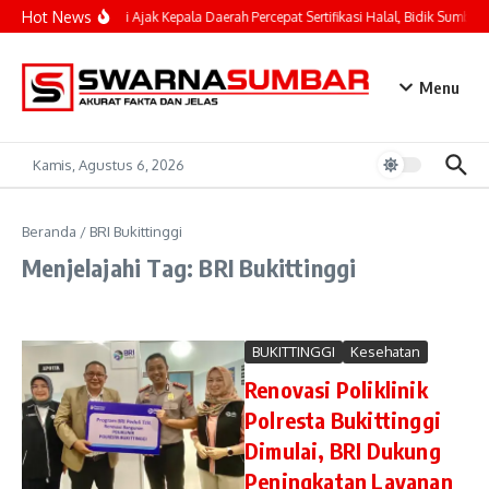
Lewati ke konten
Hot News
Mahyeldi Ajak Kepala Daerah Percepat Sertifikasi Halal, Bidik Sumbar 
Menu
Kamis, Agustus 6, 2026
Beranda
/
BRI Bukittinggi
Menjelajahi Tag: BRI Bukittinggi
BUKITTINGGI
Kesehatan
Renovasi Poliklinik
Polresta Bukittinggi
Dimulai, BRI Dukung
Peningkatan Layanan