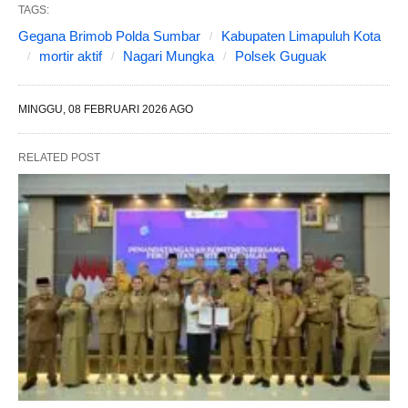
TAGS:
Gegana Brimob Polda Sumbar
Kabupaten Limapuluh Kota
mortir aktif
Nagari Mungka
Polsek Guguak
MINGGU, 08 FEBRUARI 2026 AGO
RELATED POST