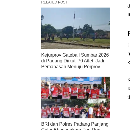
RELATED POST
d
I
H
m
Kejurprov Gateball Sumbar 2026
di Padang Diikuti 70 Atlet, Jadi
k
Pemanasan Menuju Porprov
K
I
t
BRI dan Polres Padang Panjang
Gelar Bhayangkara Fun Run