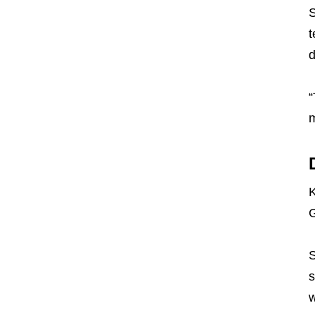
S
t
d
“
m
K
G
S
s
w