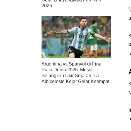
2026
“
t
K
o
l
Argentina vs Spanyol di Final
Piala Dunia 2026: Messi
Selangkah Ukir Sejarah, La
Albiceleste Kejar Gelar Keempat
K
M
I
r