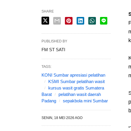
SHARE
P
m
k
PUBLISHED BY
FM ST SATI
K
m
TAGS:
KONI Sumbar apresiasi pelatihan
m
KSMI Sumbar pelatihan wasit
kursus wasit gratis Sumatera
S
Barat
pelatihan wasit daerah
Padang
sepakbola mini Sumbar
p
b
SENIN, 18 MEI 2026 AGO
“