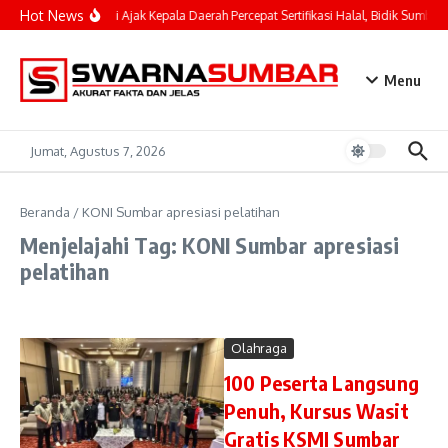
Lewati ke konten
Hot News
Mahyeldi Ajak Kepala Daerah Percepat Sertifikasi Halal, Bidik Sumbar 
Menu
Jumat, Agustus 7, 2026
Beranda
/
KONI Sumbar apresiasi pelatihan
Menjelajahi Tag: KONI Sumbar apresiasi
pelatihan
Olahraga
100 Peserta Langsung
Penuh, Kursus Wasit
Gratis KSMI Sumbar