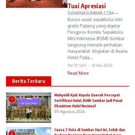
Tuai Apresiasi
SWARNASUMBAR.COM—
Kursus wasit sepakbola mini
gratis Padang yang digelar
Pengprov Komite Sepakbola
Mini Indonesia (KSMI) Sumbar
langsung menarik perhatian
masyarakat. Kegiatan di Axana
Hotel Pada...
FM ST SATI
18 Mei 2026
Read More
Berita Terbaru
Mahyeldi Ajak Kepala Daerah Percepat
1
Sertifikasi Halal, Bidik Sumbar Jadi Pusat
Ekosistem Halal Nasional
05 Agustus 2026
Cuaca 7 Kota di Sumbar Hari Ini, Solok dan
2