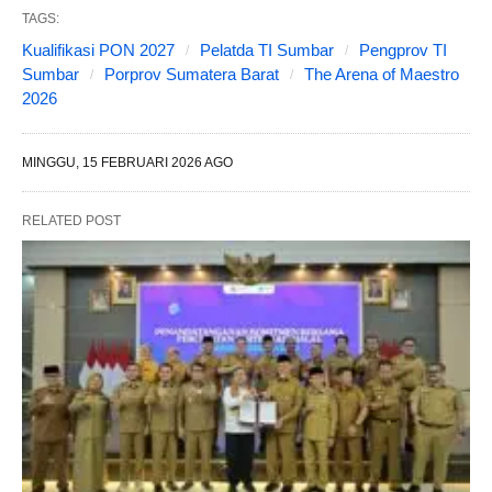
TAGS:
Kualifikasi PON 2027
Pelatda TI Sumbar
Pengprov TI
Sumbar
Porprov Sumatera Barat
The Arena of Maestro
2026
MINGGU, 15 FEBRUARI 2026 AGO
RELATED POST