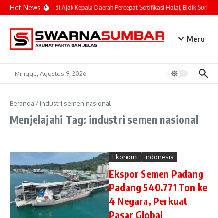
Lewati ke konten
Hot News
Mahyeldi Ajak Kepala Daerah Percepat Sertifikasi Halal, Bidik Sumbar
Menu
Minggu, Agustus 9, 2026
Beranda
/
industri semen nasional
Menjelajahi Tag: industri semen nasional
Ekonomi
Indonesia
Ekspor Semen Padang
Padang 540.771 Ton ke
4 Negara, Perkuat
Pasar Global