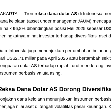
JAKARTA — Tren
reksa dana dolar AS
di Indonesia men
ana kelolaan (asset under management/AUM) mencapai 
ni naik 96,8% dibandingkan posisi Mei 2025 sebesar US
eningkatnya minat investor terhadap diversifikasi aset d
ata Infovesta juga menunjukkan pertumbuhan bulanan 
ari US$2,71 miliar pada April 2026 atau bertambah sekit
enguatan dolar AS terhadap rupiah turut mendorong in
nstrumen berbasis valuta asing.
Reksa Dana Dolar AS Dorong Diversifika
onjakan dana kelolaan menunjukkan instrumen berbasis 
enjaga nilai aset di tengah volatilitas pasar keuangan. 