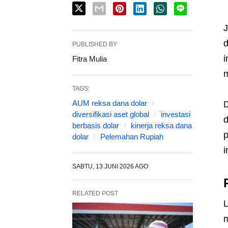
d
PUBLISHED BY
i
Fitra Mulia
m
TAGS:
AUM reksa dana dolar
D
diversifikasi aset global
investasi
d
berbasis dolar
kinerja reksa dana
p
dolar
Pelemahan Rupiah
i
SABTU, 13 JUNI 2026 AGO
RELATED POST
L
m