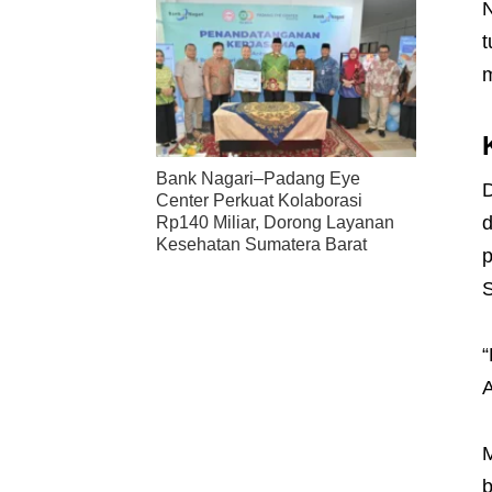
N
t
m
Bank Nagari–Padang Eye
D
Center Perkuat Kolaborasi
d
Rp140 Miliar, Dorong Layanan
Kesehatan Sumatera Barat
p
S
“
A
M
b