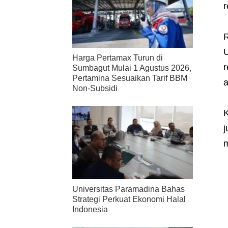
r
R
U
Harga Pertamax Turun di
r
Sumbagut Mulai 1 Agustus 2026,
Pertamina Sesuaikan Tarif BBM
a
Non-Subsidi
K
j
m
Universitas Paramadina Bahas
Strategi Perkuat Ekonomi Halal
Indonesia