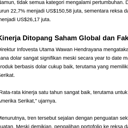
amun, tidak semua kategori mengalami pertumbuhan. Da
urun 22,7% menjadi US$150,58 juta, sementara reksa 
enjadi US$26,17 juta.
Kinerja Ditopang Saham Global dan Fak
irektur Infovesta Utama Wawan Hendrayana mengataka
ana dolar sangat signifikan meski secara year to date mas
roduk berbasis dolar cukup baik, terutama yang memilik
erikat.
Rata-rata kinerja satu tahun sangat baik, terutama untu
merika Serikat,” ujarnya.
enurutnya, tren tersebut sejalan dengan penguatan se
uatan. Meski demikian, pengalihan portofolio ke reksa d