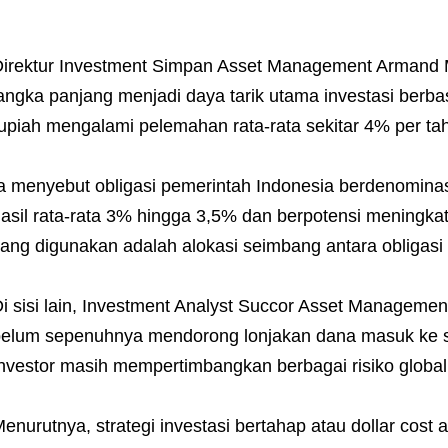
irektur Investment Simpan Asset Management Armand M
angka panjang menjadi daya tarik utama investasi berbas
upiah mengalami pelemahan rata-rata sekitar 4% per ta
a menyebut obligasi pemerintah Indonesia berdenomina
asil rata-rata 3% hingga 3,5% dan berpotensi meningka
ang digunakan adalah alokasi seimbang antara obligasi
i sisi lain, Investment Analyst Succor Asset Managemen
elum sepenuhnya mendorong lonjakan dana masuk ke se
nvestor masih mempertimbangkan berbagai risiko globa
enurutnya, strategi investasi bertahap atau dollar cos