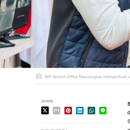
BRI Branch Office Batusangkar memperkuat si
SHARE
d
S