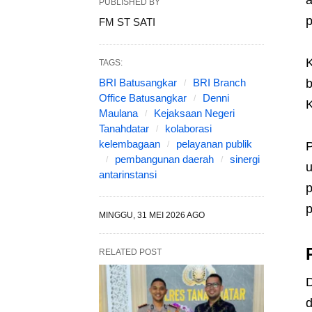
a
PUBLISHED BY
p
FM ST SATI
K
TAGS:
BRI Batusangkar
BRI Branch
b
Office Batusangkar
Denni
K
Maulana
Kejaksaan Negeri
Tanahdatar
kolaborasi
kelembagaan
pelayanan publik
P
pembangunan daerah
sinergi
u
antarinstansi
p
p
MINGGU, 31 MEI 2026 AGO
RELATED POST
D
d