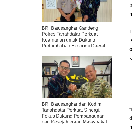
p
m
BRI Batusangkar Gandeng
D
Polres Tanahdatar Perkuat
l
Keamanan untuk Dukung
Pertumbuhan Ekonomi Daerah
o
k
BRI Batusangkar dan Kodim
“
Tanahdatar Perkuat Sinergi,
Fokus Dukung Pembangunan
d
dan Kesejahteraan Masyarakat
m