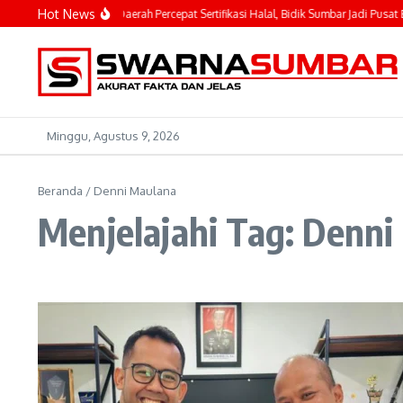
Lewati ke konten
Hot News
hyeldi Ajak Kepala Daerah Percepat Sertifikasi Halal, Bidik Sumbar Jadi Pusat Eko
Minggu, Agustus 9, 2026
Beranda
/
Denni Maulana
Menjelajahi Tag: Denn