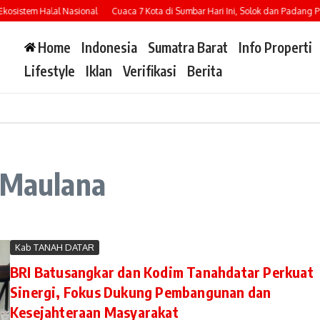
sistem Halal Nasional
Cuaca 7 Kota di Sumbar Hari Ini, Solok dan Padang Panj
Home
Indonesia
Sumatra Barat
Info Properti
Lifestyle
Iklan
Verifikasi
Berita
i Maulana
Kab TANAH DATAR
BRI Batusangkar dan Kodim Tanahdatar Perkuat
Sinergi, Fokus Dukung Pembangunan dan
Kesejahteraan Masyarakat