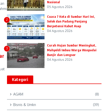
Nasional
gan
05 Agustus 2026
ahmi
Cuaca 7 Kota di Sumbar Hari Ini,
2
Solok dan Padang Panjang
Berpotensi Kabut Asap
04 Agustus 2026
Curah Hujan Sumbar Meningkat,
3
Mahyeldi Imbau Warga Waspadai
ar
Banjir dan Longsor
04 Agustus 2026
uat
Kategori
AGAM
(8)
Bisnis & Umkn
(39)