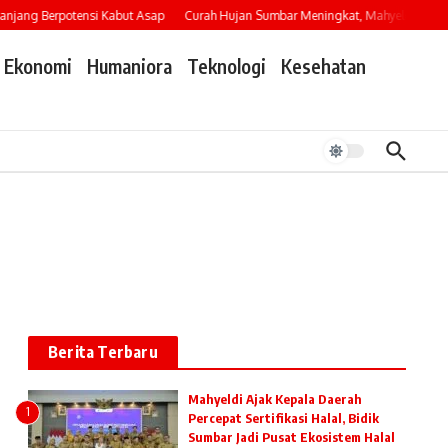
ang Berpotensi Kabut Asap
Curah Hujan Sumbar Meningkat, Mahyeldi Imbau W
Ekonomi
Humaniora
Teknologi
Kesehatan
Berita Terbaru
Mahyeldi Ajak Kepala Daerah
1
Percepat Sertifikasi Halal, Bidik
Sumbar Jadi Pusat Ekosistem Halal