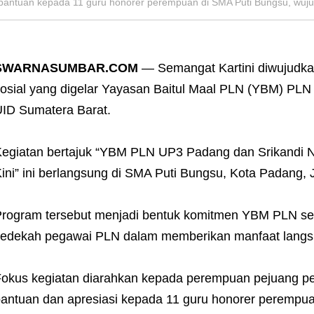
ntuan kepada 11 guru honorer perempuan di SMA Puti Bungsu, wujud
SWARNASUMBAR.COM
— Semangat Kartini diwujudkan
osial yang digelar Yayasan Baitul Maal PLN (YBM) PL
ID Sumatera Barat.
egiatan bertajuk “YBM PLN UP3 Padang dan Srikandi 
ini” ini berlangsung di SMA Puti Bungsu, Kota Padang, 
rogram tersebut menjadi bentuk komitmen YBM PLN seba
edekah pegawai PLN dalam memberikan manfaat langs
okus kegiatan diarahkan kepada perempuan pejuang p
antuan dan apresiasi kepada 11 guru honorer perempua