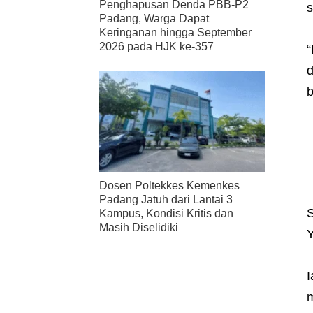
Penghapusan Denda PBB-P2
s
Padang, Warga Dapat
Keringanan hingga September
2026 pada HJK ke-357
“
d
b
Dosen Poltekkes Kemenkes
Padang Jatuh dari Lantai 3
S
Kampus, Kondisi Kritis dan
Masih Diselidiki
Y
I
m