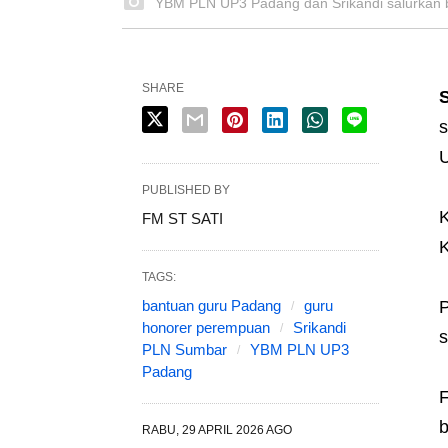
YBM PLN UP3 Padang dan Srikandi salurkan ba
SHARE
s
U
PUBLISHED BY
K
FM ST SATI
K
TAGS:
bantuan guru Padang
guru
P
honorer perempuan
Srikandi
s
PLN Sumbar
YBM PLN UP3
Padang
F
b
RABU, 29 APRIL 2026 AGO