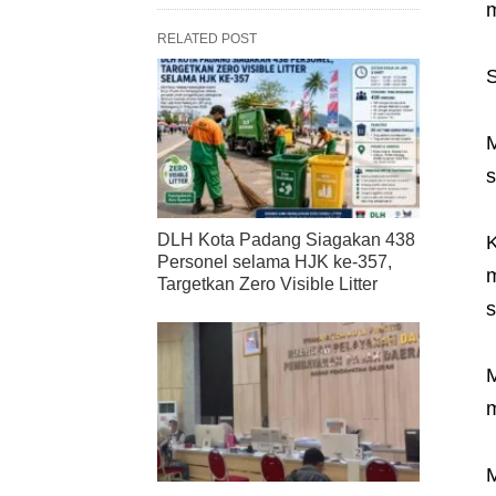
m
RELATED POST
S
M
s
DLH Kota Padang Siagakan 438
K
Personel selama HJK ke-357,
m
Targetkan Zero Visible Litter
s
M
m
M