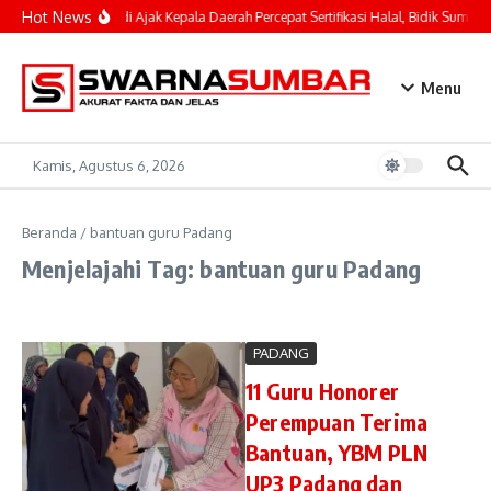
Lewati ke konten
Hot News
Mahyeldi Ajak Kepala Daerah Percepat Sertifikasi Halal, Bidik Sumbar
Menu
Kamis, Agustus 6, 2026
Beranda
/
bantuan guru Padang
Menjelajahi Tag: bantuan guru Padang
PADANG
11 Guru Honorer
Perempuan Terima
Bantuan, YBM PLN
UP3 Padang dan