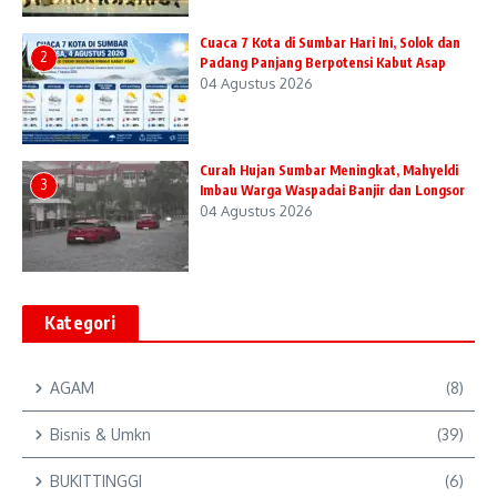
Cuaca 7 Kota di Sumbar Hari Ini, Solok dan
2
Padang Panjang Berpotensi Kabut Asap
04 Agustus 2026
Curah Hujan Sumbar Meningkat, Mahyeldi
3
Imbau Warga Waspadai Banjir dan Longsor
04 Agustus 2026
Kategori
AGAM
(8)
Bisnis & Umkn
(39)
BUKITTINGGI
(6)