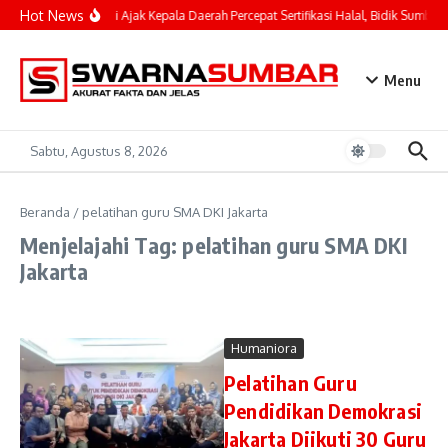
Lewati ke konten
Hot News
Mahyeldi Ajak Kepala Daerah Percepat Sertifikasi Halal, Bidik Sumbar 
Menu
Sabtu, Agustus 8, 2026
Beranda
/
pelatihan guru SMA DKI Jakarta
Menjelajahi Tag: pelatihan guru SMA DKI
Jakarta
Humaniora
Pelatihan Guru
Pendidikan Demokrasi
Jakarta Diikuti 30 Guru