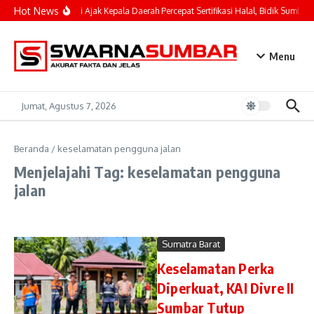
Lewati ke konten
Hot News
Mahyeldi Ajak Kepala Daerah Percepat Sertifikasi Halal, Bidik Sumbar 
Menu
Jumat, Agustus 7, 2026
Beranda
/
keselamatan pengguna jalan
Menjelajahi Tag: keselamatan pengguna
jalan
Sumatra Barat
Keselamatan Perka
Diperkuat, KAI Divre II
Sumbar Tutup