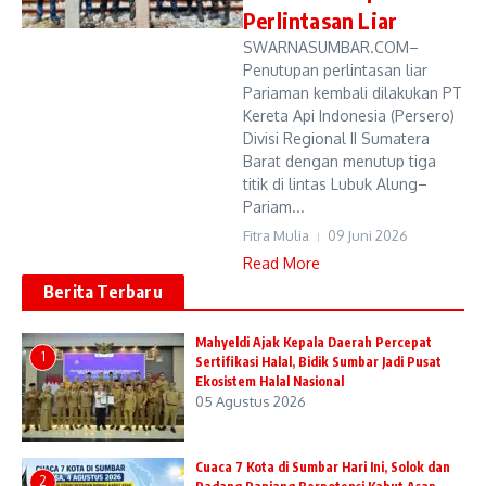
Perlintasan Liar
SWARNASUMBAR.COM–
Penutupan perlintasan liar
Pariaman kembali dilakukan PT
Kereta Api Indonesia (Persero)
Divisi Regional II Sumatera
Barat dengan menutup tiga
titik di lintas Lubuk Alung–
Pariam...
Fitra Mulia
09 Juni 2026
Read More
Berita Terbaru
Mahyeldi Ajak Kepala Daerah Percepat
1
Sertifikasi Halal, Bidik Sumbar Jadi Pusat
Ekosistem Halal Nasional
05 Agustus 2026
Cuaca 7 Kota di Sumbar Hari Ini, Solok dan
2