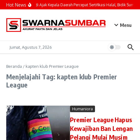
Lewati ke konten
Hot News
Mahyeldi Ajak Kepala Daerah Percepat Sertifikasi Halal, Bidik Sumbar
Menu
Jumat, Agustus 7, 2026
Beranda
/
kapten klub Premier League
Menjelajahi Tag: kapten klub Premier
League
Humaniora
Premier League Hapus
Kewajiban Ban Lengan
Pelangi Mulai Musim