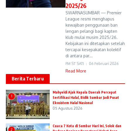
2025/26
SWARNASUMBAR — Premier
League resmi menghapus
kewajiban penggunaan ban
lengan pelangi bagi kapten
klub mulai musim 2025/26.
Kebijakan ini ditetapkan setelah
tercapai kesepakatan kolektif
di antara par...
FM ST SATI
06 Februari 2026
Read More
Berita Terbaru
Mahyeldi Ajak Kepala Daerah Percepat
1
Sertifikasi Halal, Bidik Sumbar Jadi Pusat
Ekosistem Halal Nasional
05 Agustus 2026
Cuaca 7 Kota di Sumbar Hari Ini, Solok dan
2