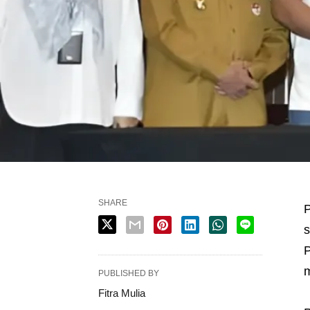
SHARE
P
s
P
m
PUBLISHED BY
Fitra Mulia