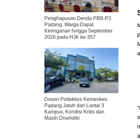
Penghapusan Denda PBB-P2
Padang, Warga Dapat
M
Keringanan hingga September
p
2026 pada HJK ke-357
M
a
Dosen Poltekkes Kemenkes
Padang Jatuh dari Lantai 3
“
Kampus, Kondisi Kritis dan
s
Masih Diselidiki
m
a