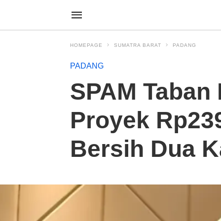
HOMEPAGE
SUMATRA BARAT
PADANG
PADANG
SPAM Taban I
Proyek Rp239
Bersih Dua Ka