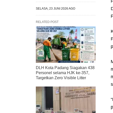
P
D
SELASA, 23 JUNI 2026 AGO
P
RELATED POST
K
P
p
M
DLH Kota Padang Siagakan 438
m
Personel selama HJK ke-357,
m
Targetkan Zero Visible Litter
s
“
p