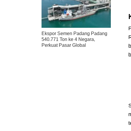
P
Ekspor Semen Padang Padang
R
540.771 Ton ke 4 Negara,
Perkuat Pasar Global
b
b
S
m