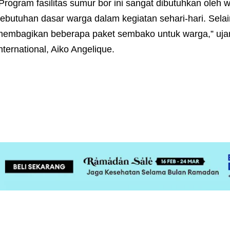
Program fasilitas sumur bor ini sangat dibutuhkan oleh 
ebutuhan dasar warga dalam kegiatan sehari-hari. Sel
embagikan beberapa paket sembako untuk warga,” uja
nternational, Aiko Angelique.