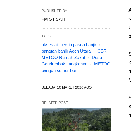
PUBLISHED BY
s
FM ST SATI
U
p
TAGS:
akses air bersih pasca banjir
bantuan banjir Aceh Utara
CSR
S
METOO Rumah Zakat
Desa
k
Geudumbak Langkahan
METOO
bangun sumur bor
m
M
SELASA, 10 MARET 2026 AGO
S
RELATED POST
K
m