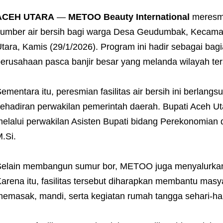
ACEH UTARA
—
METOO Beauty International
meresmi
umber air bersih bagi warga Desa Geudumbak, Kecam
tara, Kamis (29/1/2026). Program ini hadir sebagai bagi
erusahaan pasca banjir besar yang melanda wilayah t
ementara itu, peresmian fasilitas air bersih ini berla
ehadiran perwakilan pemerintah daerah. Bupati Aceh Utar
elalui perwakilan Asisten Bupati bidang Perekonomian
.Si.
elain membangun sumur bor, METOO juga menyalurkan
arena itu, fasilitas tersebut diharapkan membantu mas
emasak, mandi, serta kegiatan rumah tangga sehari-har