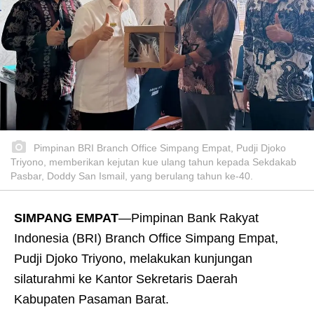
Pimpinan BRI Branch Office Simpang Empat, Pudji Djoko
Triyono, memberikan kejutan kue ulang tahun kepada Sekdakab
Pasbar, Doddy San Ismail, yang berulang tahun ke-40.
SIMPANG EMPAT
—Pimpinan Bank Rakyat
Indonesia (BRI) Branch Office Simpang Empat,
Pudji Djoko Triyono, melakukan kunjungan
silaturahmi ke Kantor Sekretaris Daerah
Kabupaten Pasaman Barat.