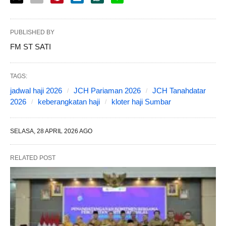
PUBLISHED BY
FM ST SATI
TAGS:
jadwal haji 2026
JCH Pariaman 2026
JCH Tanahdatar
2026
keberangkatan haji
kloter haji Sumbar
SELASA, 28 APRIL 2026 AGO
RELATED POST