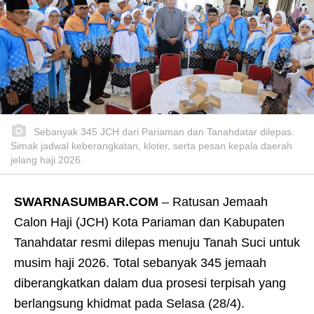
Sebanyak 345 JCH dari Pariaman dan Tanahdatar dilepas.
Simak jadwal keberangkatan, kloter, serta pesan kepala daerah
jelang haji 2026.
SWARNASUMBAR.COM
– Ratusan Jemaah
Calon Haji (JCH) Kota Pariaman dan Kabupaten
Tanahdatar resmi dilepas menuju Tanah Suci untuk
musim haji 2026. Total sebanyak 345 jemaah
diberangkatkan dalam dua prosesi terpisah yang
berlangsung khidmat pada Selasa (28/4).