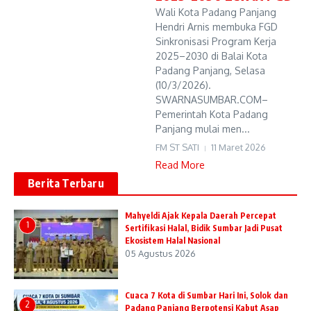
Wali Kota Padang Panjang
Hendri Arnis membuka FGD
Sinkronisasi Program Kerja
2025–2030 di Balai Kota
Padang Panjang, Selasa
(10/3/2026).
SWARNASUMBAR.COM–
Pemerintah Kota Padang
Panjang mulai men...
FM ST SATI
11 Maret 2026
Read More
Berita Terbaru
Mahyeldi Ajak Kepala Daerah Percepat
1
Sertifikasi Halal, Bidik Sumbar Jadi Pusat
Ekosistem Halal Nasional
05 Agustus 2026
Cuaca 7 Kota di Sumbar Hari Ini, Solok dan
2
Padang Panjang Berpotensi Kabut Asap