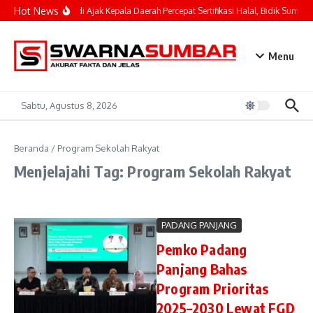
Lewati ke konten
Hot News
Mahyeldi Ajak Kepala Daerah Percepat Sertifikasi Halal, Bidik Sumbar
Menu
Sabtu, Agustus 8, 2026
Beranda
/
Program Sekolah Rakyat
Menjelajahi Tag: Program Sekolah Rakyat
PADANG PANJANG
Pemko Padang
Panjang Bahas
Program Prioritas
2025–2030 Lewat FGD