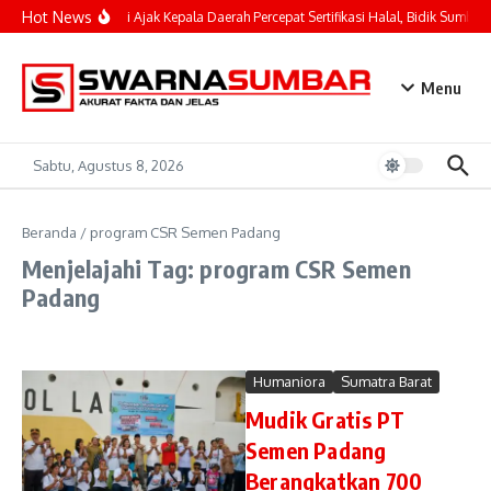
Lewati ke konten
Hot News
Mahyeldi Ajak Kepala Daerah Percepat Sertifikasi Halal, Bidik Sumbar 
Menu
Sabtu, Agustus 8, 2026
Beranda
/
program CSR Semen Padang
Menjelajahi Tag: program CSR Semen
Padang
Humaniora
Sumatra Barat
Mudik Gratis PT
Semen Padang
Berangkatkan 700