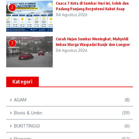
Cuaca 7 Kota di Sumbar Hari Ini, Solok dan
2
Padang Panjang Berpotensi Kabut Asap
04 Agustus 2026
Curah Hujan Sumbar Meningkat, Mahyeldi
3
Imbau Warga Waspadai Banjir dan Longsor
04 Agustus 2026
Kategori
AGAM
(8)
Bisnis & Umkn
(39)
BUKITTINGGI
(6)
Ekonomi
(52)