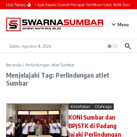
Lewati ke konten
Hot News
Mahyeldi Ajak Kepala Daerah Percepat Sertifikasi Halal, Bidik Sumbar 
Menu
Sabtu, Agustus 8, 2026
Beranda
/
Perlindungan atlet Sumbar
Menjelajahi Tag: Perlindungan atlet
Sumbar
Kesehatan
Olahraga
KONI Sumbar dan
BPJSTK di Padang
Jajaki Perlindungan