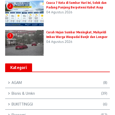
Cuaca 7 Kota di Sumbar Hari Ini, Solok dan
2
Padang Panjang Berpotensi Kabut Asap
04 Agustus 2026
Curah Hujan Sumbar Meningkat, Mahyeldi
3
Imbau Warga Waspadai Banjir dan Longsor
04 Agustus 2026
Kategori
AGAM
(8)
Bisnis & Umkn
(39)
BUKITTINGGI
(6)
Ekonomi
(52)