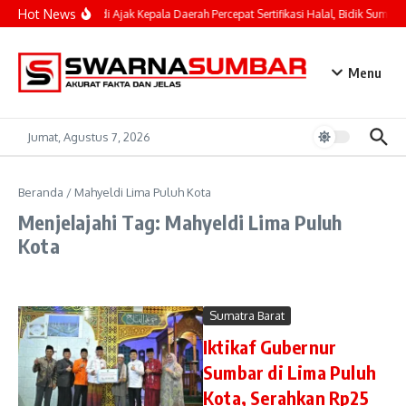
Lewati ke konten
Hot News
Mahyeldi Ajak Kepala Daerah Percepat Sertifikasi Halal, Bidik Sumbar
Menu
Jumat, Agustus 7, 2026
Beranda
/
Mahyeldi Lima Puluh Kota
Menjelajahi Tag: Mahyeldi Lima Puluh
Kota
Sumatra Barat
Iktikaf Gubernur
Sumbar di Lima Puluh
Kota, Serahkan Rp25