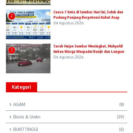
Cuaca 7 Kota di Sumbar Hari Ini, Solok dan
2
Padang Panjang Berpotensi Kabut Asap
04 Agustus 2026
Curah Hujan Sumbar Meningkat, Mahyeldi
3
Imbau Warga Waspadai Banjir dan Longsor
04 Agustus 2026
Kategori
AGAM
(8)
Bisnis & Umkn
(39)
BUKITTINGGI
(6)