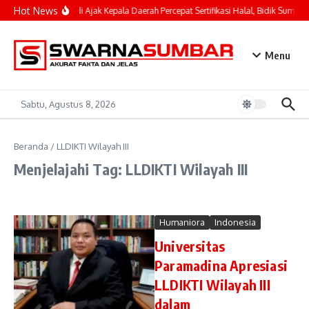
Lewati ke konten
Hot News
Mahyeldi Ajak Kepala Daerah Percepat Sertifikasi Halal, Bidik Sumbar
Menu
Sabtu, Agustus 8, 2026
Beranda
/
LLDIKTI Wilayah III
Menjelajahi Tag: LLDIKTI Wilayah III
Humaniora
Indonesia
Universitas
Paramadina Apresiasi
LLDIKTI Wilayah III
dalam