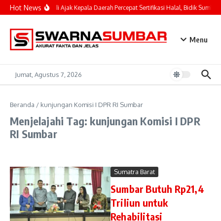
Lewati ke konten
Hot News
Mahyeldi Ajak Kepala Daerah Percepat Sertifikasi Halal, Bidik Sumbar 
Menu
Jumat, Agustus 7, 2026
Beranda
/
kunjungan Komisi I DPR RI Sumbar
Menjelajahi Tag: kunjungan Komisi I DPR
RI Sumbar
Sumatra Barat
Sumbar Butuh Rp21,4
Triliun untuk
Rehabilitasi