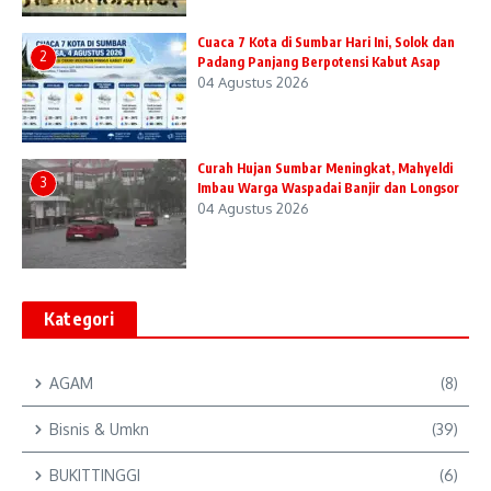
Cuaca 7 Kota di Sumbar Hari Ini, Solok dan
2
Padang Panjang Berpotensi Kabut Asap
04 Agustus 2026
Curah Hujan Sumbar Meningkat, Mahyeldi
3
Imbau Warga Waspadai Banjir dan Longsor
04 Agustus 2026
Kategori
AGAM
(8)
Bisnis & Umkn
(39)
BUKITTINGGI
(6)