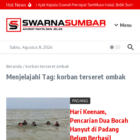
Lewati ke konten
Hot News
Mahyeldi Ajak Kepala Daerah Percepat Sertifikasi Halal, Bidik Sumbar 
Menu
Sabtu, Agustus 8, 2026
Beranda
/
korban terseret ombak
Menjelajahi Tag: korban terseret ombak
PADANG
Hari Keenam,
Pencarian Dua Bocah
Hanyut di Padang
Belum Berhasil