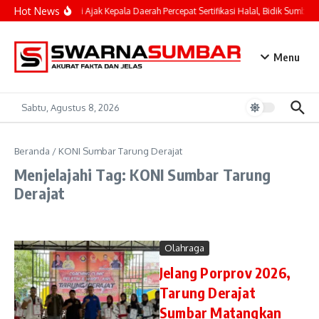
Lewati ke konten
Hot News
Mahyeldi Ajak Kepala Daerah Percepat Sertifikasi Halal, Bidik Sumbar 
Menu
Sabtu, Agustus 8, 2026
Beranda
/
KONI Sumbar Tarung Derajat
Menjelajahi Tag: KONI Sumbar Tarung
Derajat
Olahraga
Jelang Porprov 2026,
Tarung Derajat
Sumbar Matangkan