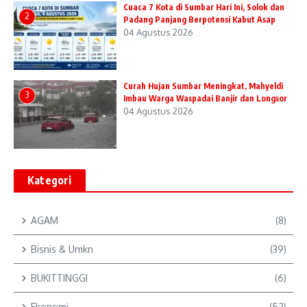
Cuaca 7 Kota di Sumbar Hari Ini, Solok dan
2
Padang Panjang Berpotensi Kabut Asap
04 Agustus 2026
Curah Hujan Sumbar Meningkat, Mahyeldi
3
Imbau Warga Waspadai Banjir dan Longsor
04 Agustus 2026
Kategori
AGAM
(8)
Bisnis & Umkn
(39)
BUKITTINGGI
(6)
Ekonomi
(52)