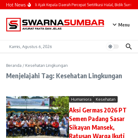
Lewati ke konten
Hot News
Mahyeldi Ajak Kepala Daerah Percepat Sertifikasi Halal, Bidik Sumbar 
Menu
Kamis, Agustus 6, 2026
Beranda
/
Kesehatan Lingkungan
Menjelajahi Tag: Kesehatan Lingkungan
Humaniora
Kesehatan
Aksi Germas 2026 PT
Semen Padang Sasar
Sikayan Mansek,
Ratusan Warga Ikuti