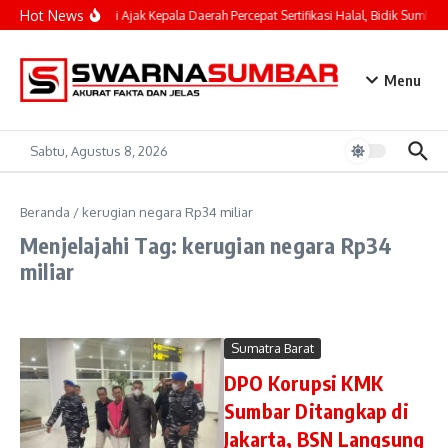
Lewati ke konten
Hot News
Mahyeldi Ajak Kepala Daerah Percepat Sertifikasi Halal, Bidik Sumbar 
Menu
Sabtu, Agustus 8, 2026
Beranda
/
kerugian negara Rp34 miliar
Menjelajahi Tag: kerugian negara Rp34
miliar
Sumatra Barat
DPO Korupsi KMK
Sumbar Ditangkap di
Jakarta, BSN Langsung