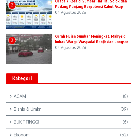
Cuaca 7 Kota di Sumbar Hari Ini, Solok dan
2
Padang Panjang Berpotensi Kabut Asap
04 Agustus 2026
Curah Hujan Sumbar Meningkat, Mahyeldi
3
Imbau Warga Waspadai Banjir dan Longsor
04 Agustus 2026
Kategori
AGAM
(8)
Bisnis & Umkn
(39)
BUKITTINGGI
(6)
Ekonomi
(52)