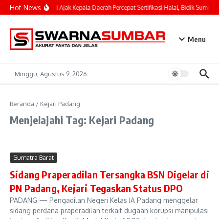
Lewati ke konten
Hot News
Mahyeldi Ajak Kepala Daerah Percepat Sertifikasi Halal, Bidik Sumbar 
Menu
Minggu, Agustus 9, 2026
Beranda
/
Kejari Padang
Menjelajahi Tag: Kejari Padang
Sumatra Barat
Sidang Praperadilan Tersangka BSN Digelar di
PN Padang, Kejari Tegaskan Status DPO
PADANG — Pengadilan Negeri Kelas IA Padang menggelar
sidang perdana praperadilan terkait dugaan korupsi manipulasi