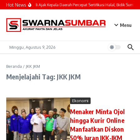
Lewati ke konten
Hot News
Mahyeldi Ajak Kepala Daerah Percepat Sertifikasi Halal, Bidik Sumbar
Menu
Minggu, Agustus 9, 2026
Beranda
/
JKK JKM
Menjelajahi Tag: JKK JKM
Ekonomi
Menaker Minta Ojol
hingga Kurir Online
Manfaatkan Diskon
50% Iuran JKK-JKM