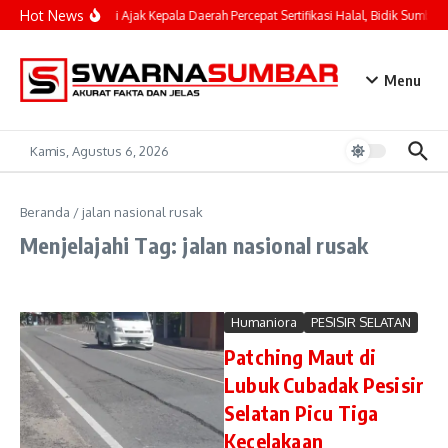
Lewati ke konten
Hot News
Mahyeldi Ajak Kepala Daerah Percepat Sertifikasi Halal, Bidik Sumbar 
Menu
Kamis, Agustus 6, 2026
Beranda
/
jalan nasional rusak
Menjelajahi Tag: jalan nasional rusak
Humaniora
PESISIR SELATAN
Patching Maut di
Lubuk Cubadak Pesisir
Selatan Picu Tiga
Kecelakaan