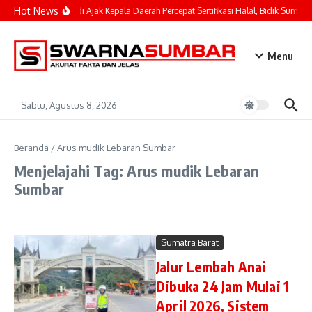
Lewati ke konten
Hot News
Mahyeldi Ajak Kepala Daerah Percepat Sertifikasi Halal, Bidik Sumbar
Menu
Sabtu, Agustus 8, 2026
Beranda
/
Arus mudik Lebaran Sumbar
Menjelajahi Tag: Arus mudik Lebaran
Sumbar
Sumatra Barat
Jalur Lembah Anai
Dibuka 24 Jam Mulai 1
April 2026, Sistem