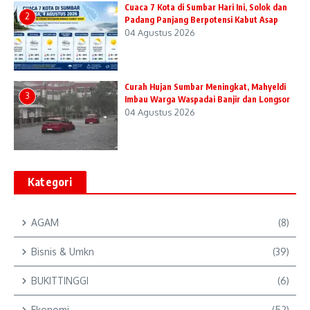
Cuaca 7 Kota di Sumbar Hari Ini, Solok dan
2
Padang Panjang Berpotensi Kabut Asap
04 Agustus 2026
Curah Hujan Sumbar Meningkat, Mahyeldi
3
Imbau Warga Waspadai Banjir dan Longsor
04 Agustus 2026
Kategori
AGAM
(8)
Bisnis & Umkn
(39)
BUKITTINGGI
(6)
Ekonomi
(52)