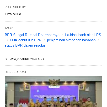
PUBLISHED BY
Fitra Mulia
TAGS:
BPR Sungai Rumbai Dharmasraya
likuidasi bank oleh LPS
OJK cabut izin BPR
penjaminan simpanan nasabah
status BPR dalam resolusi
SELASA, 07 APRIL 2026 AGO
RELATED POST