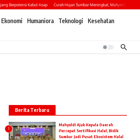
g Berpotensi Kabut Asap
Curah Hujan Sumbar Meningkat, Mahyeldi Imbau War
Ekonomi
Humaniora
Teknologi
Kesehatan
Berita Terbaru
Mahyeldi Ajak Kepala Daerah
1
Percepat Sertifikasi Halal, Bidik
Sumbar Jadi Pusat Ekosistem Halal