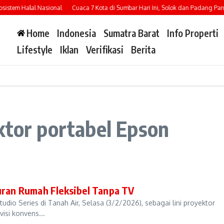
stem Halal Nasional
Cuaca 7 Kota di Sumbar Hari Ini, Solok dan Padang Panjan
Home
Indonesia
Sumatra Barat
Info Properti
Lifestyle
Iklan
Verifikasi
Berita
ktor portabel Epson
buran Rumah Fleksibel Tanpa TV
io Series di Tanah Air, Selasa (3/2/2026), sebagai lini proyektor
isi konvens...