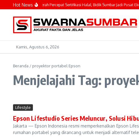
Lewati ke konten
Hot News
eldi Ajak Kepala Daerah Percepat Sertifikasi Halal, Bidik Sumbar Jadi Pusat Ekosi
Kamis, Agustus 6, 2026
Beranda
/
proyektor portabel Epson
Menjelajahi Tag: proye
Lifestyle
Epson Lifestudio Series Meluncur, Solusi Hi
Jakarta — Epson Indonesia resmi memperkenalkan Epson Lifestud
rumahan portabel yang dirancang untuk menjadi alternatif telev