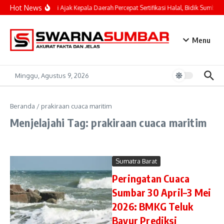
Lewati ke konten
Hot News
Mahyeldi Ajak Kepala Daerah Percepat Sertifikasi Halal, Bidik Sumbar 
Menu
Minggu, Agustus 9, 2026
Beranda
/
prakiraan cuaca maritim
Menjelajahi Tag: prakiraan cuaca maritim
Sumatra Barat
Peringatan Cuaca
Sumbar 30 April–3 Mei
2026: BMKG Teluk
Bayur Prediksi