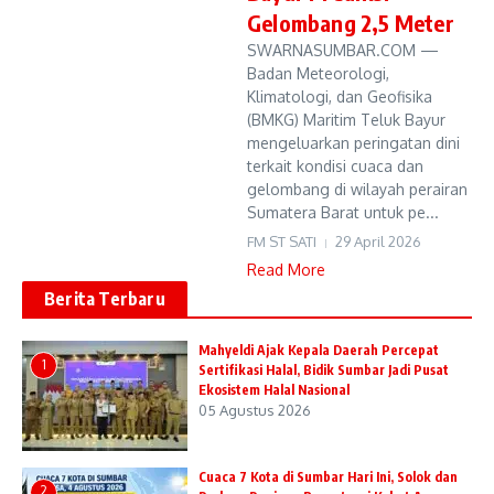
Gelombang 2,5 Meter
SWARNASUMBAR.COM —
Badan Meteorologi,
Klimatologi, dan Geofisika
(BMKG) Maritim Teluk Bayur
mengeluarkan peringatan dini
terkait kondisi cuaca dan
gelombang di wilayah perairan
Sumatera Barat untuk pe...
FM ST SATI
29 April 2026
Read More
Berita Terbaru
Mahyeldi Ajak Kepala Daerah Percepat
1
Sertifikasi Halal, Bidik Sumbar Jadi Pusat
Ekosistem Halal Nasional
05 Agustus 2026
Cuaca 7 Kota di Sumbar Hari Ini, Solok dan
2