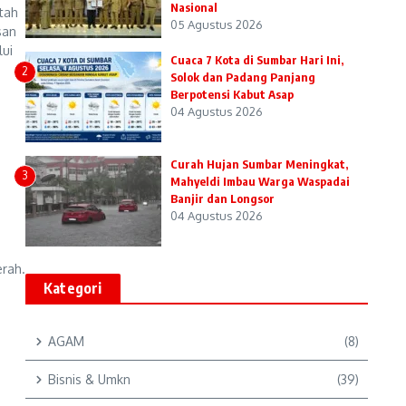
Nasional
tah
05 Agustus 2026
san
ui
Cuaca 7 Kota di Sumbar Hari Ini,
2
Solok dan Padang Panjang
Berpotensi Kabut Asap
04 Agustus 2026
Curah Hujan Sumbar Meningkat,
3
Mahyeldi Imbau Warga Waspadai
Banjir dan Longsor
04 Agustus 2026
erah.
Kategori
AGAM
(8)
Bisnis & Umkn
(39)