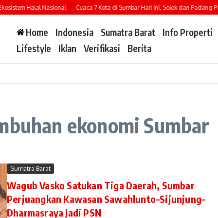
sistem Halal Nasional
Cuaca 7 Kota di Sumbar Hari Ini, Solok dan Padang Panj
Home
Indonesia
Sumatra Barat
Info Properti
Lifestyle
Iklan
Verifikasi
Berita
tumbuhan ekonomi Sumbar
Sumatra Barat
Wagub Vasko Satukan Tiga Daerah, Sumbar
Perjuangkan Kawasan Sawahlunto–Sijunjung–
Dharmasraya Jadi PSN