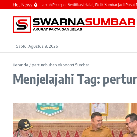
Lewati ke konten
Hot News
hyeldi Ajak Kepala Daerah Percepat Sertifikasi Halal, Bidik Sumbar Jadi Pusat Eko
Sabtu, Agustus 8, 2026
Beranda
/
pertumbuhan ekonomi Sumbar
Menjelajahi Tag: per