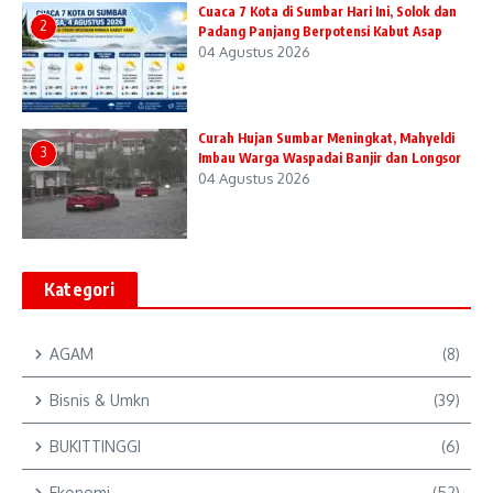
Cuaca 7 Kota di Sumbar Hari Ini, Solok dan
2
Padang Panjang Berpotensi Kabut Asap
04 Agustus 2026
Curah Hujan Sumbar Meningkat, Mahyeldi
3
Imbau Warga Waspadai Banjir dan Longsor
04 Agustus 2026
Kategori
AGAM
(8)
Bisnis & Umkn
(39)
BUKITTINGGI
(6)
Ekonomi
(52)