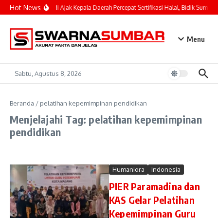
Lewati ke konten
Hot News
Mahyeldi Ajak Kepala Daerah Percepat Sertifikasi Halal, Bidik Sumbar
Menu
Sabtu, Agustus 8, 2026
Beranda
/
pelatihan kepemimpinan pendidikan
Menjelajahi Tag: pelatihan kepemimpinan
pendidikan
Humaniora
Indonesia
PIER Paramadina dan
KAS Gelar Pelatihan
Kepemimpinan Guru