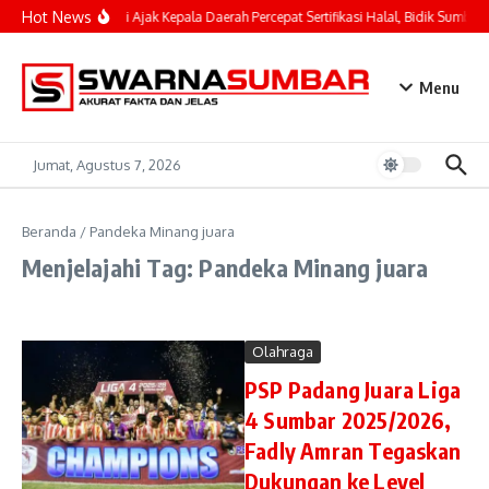
Lewati ke konten
Hot News
Mahyeldi Ajak Kepala Daerah Percepat Sertifikasi Halal, Bidik Sumbar 
Menu
Jumat, Agustus 7, 2026
Beranda
/
Pandeka Minang juara
Menjelajahi Tag: Pandeka Minang juara
Olahraga
PSP Padang Juara Liga
4 Sumbar 2025/2026,
Fadly Amran Tegaskan
Dukungan ke Level