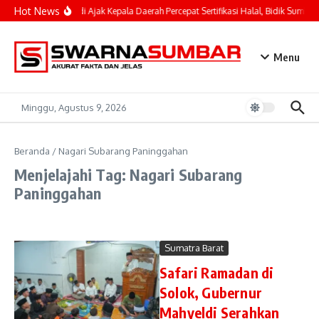
Lewati ke konten
Hot News
Mahyeldi Ajak Kepala Daerah Percepat Sertifikasi Halal, Bidik Sumbar
Menu
Minggu, Agustus 9, 2026
Beranda
/
Nagari Subarang Paninggahan
Menjelajahi Tag: Nagari Subarang
Paninggahan
Sumatra Barat
Safari Ramadan di
Solok, Gubernur
Mahyeldi Serahkan