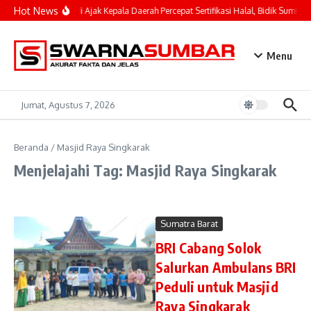
Lewati ke konten
Hot News
Mahyeldi Ajak Kepala Daerah Percepat Sertifikasi Halal, Bidik Sumbar 
Menu
Jumat, Agustus 7, 2026
Beranda
/
Masjid Raya Singkarak
Menjelajahi Tag: Masjid Raya Singkarak
Sumatra Barat
BRI Cabang Solok
Salurkan Ambulans BRI
Peduli untuk Masjid
Raya Singkarak