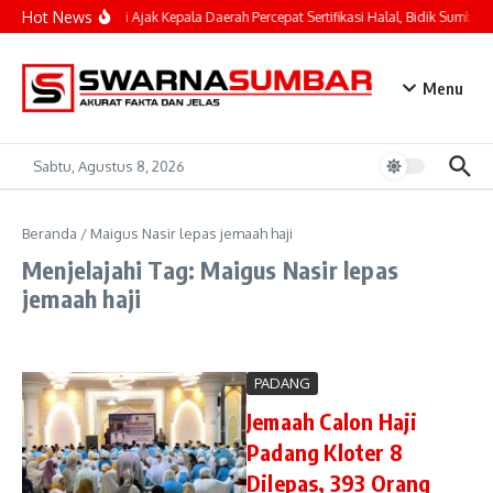
Lewati ke konten
Hot News
Mahyeldi Ajak Kepala Daerah Percepat Sertifikasi Halal, Bidik Sumbar 
Menu
Sabtu, Agustus 8, 2026
Beranda
/
Maigus Nasir lepas jemaah haji
Menjelajahi Tag: Maigus Nasir lepas
jemaah haji
PADANG
Jemaah Calon Haji
Padang Kloter 8
Dilepas, 393 Orang