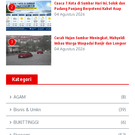
Cuaca 7 Kota di Sumbar Hari Ini, Solok dan
2
Padang Panjang Berpotensi Kabut Asap
04 Agustus 2026
Curah Hujan Sumbar Meningkat, Mahyeldi
3
Imbau Warga Waspadai Banjir dan Longsor
04 Agustus 2026
Kategori
AGAM
(8)
Bisnis & Umkn
(39)
BUKITTINGGI
(6)
Ekonomi
(52)