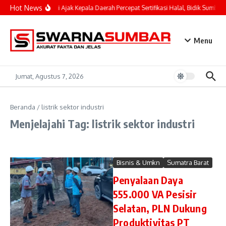
Lewati ke konten
Hot News
Mahyeldi Ajak Kepala Daerah Percepat Sertifikasi Halal, Bidik Sumbar 
Menu
Jumat, Agustus 7, 2026
Beranda
/
listrik sektor industri
Menjelajahi Tag: listrik sektor industri
Bisnis & Umkn
Sumatra Barat
Penyalaan Daya
555.000 VA Pesisir
Selatan, PLN Dukung
Produktivitas PT