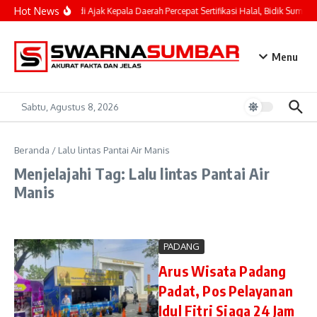
Lewati ke konten
Hot News
Mahyeldi Ajak Kepala Daerah Percepat Sertifikasi Halal, Bidik Sumbar
Menu
Sabtu, Agustus 8, 2026
Beranda
/
Lalu lintas Pantai Air Manis
Menjelajahi Tag: Lalu lintas Pantai Air
Manis
PADANG
Arus Wisata Padang
Padat, Pos Pelayanan
Idul Fitri Siaga 24 Jam